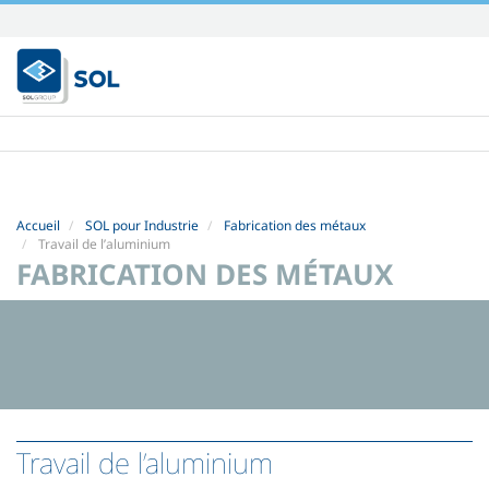
Aller
au
contenu.
|
Aller
à
la
navigation
Accueil
SOL pour Industrie
Fabrication des métaux
Travail de l’aluminium
FABRICATION DES MÉTAUX
Travail de l’aluminium