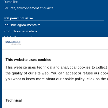
Durabilité
Sécurité, environnement et qualité
SOL pour Industrie
Industrie agroalimentaire
Production des métaux
Fabrication des métaux
Chimie & Pharma
Pétrole & Gaz
Energie & Environnement
This website uses cookies
Gaz Spéciaux
This website uses technical and analytical cookies to collect 
GNL - Gaz Naturel Liquéfié
the quality of our site web. You can accept or refuse our cooki
SOL pour la Santé
you want to know more about our cookie policy, click on the c
Introduction
Services
Consent
Systèmes de distribution des gaz médicaux
Technical
Selection
Gaz médicaux