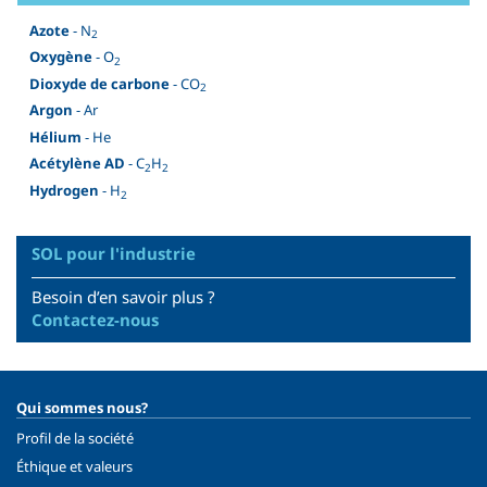
Azote
- N
2
Oxygène
- O
2
Dioxyde de carbone
- CO
2
Argon
- Ar
Hélium
- He
Acétylène AD
- C
H
2
2
Hydrogen
- H
2
SOL pour l'industrie
Besoin d’en savoir plus ?
Contactez-nous
Qui sommes nous?
Profil de la société
Éthique et valeurs