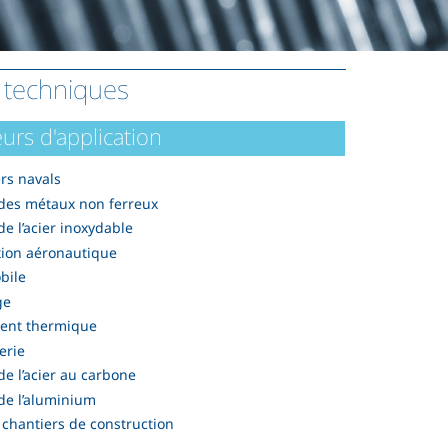
z techniques
urs d'application
rs navals
 des métaux non ferreux
 de l’acier inoxydable
tion aéronautique
bile
ge
ment thermique
erie
 de l’acier au carbone
 de l’aluminium
chantiers de construction