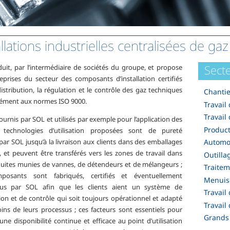
allations industrielles centralisées de ga
Secte
uit, par l’intermédiaire de sociétés du groupe, et propose
eprises du secteur des composants d’installation certifiés
istribution, la régulation et le contrôle des gaz techniques
Chantie
ément aux normes ISO 9000.
Travail
Travail
ournis par SOL et utilisés par exemple pour l’application des
Produc
s technologies d’utilisation proposées sont de pureté
 par SOL jusqu’à la livraison aux clients dans des emballages
Automo
, et peuvent être transférés vers les zones de travail dans
Outilla
uites munies de vannes, de détendeurs et de mélangeurs ;
Traite
posants sont fabriqués, certifiés et éventuellement
Menuis
nus par SOL afin que les clients aient un système de
Travail
tion et de contrôle qui soit toujours opérationnel et adapté
Travail
ins de leurs processus ; ces facteurs sont essentiels pour
Grands 
une disponibilité continue et efficace au point d’utilisation