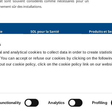
 et sont souvent considérés comme nécessaires pour un
nement sûr des installations.
ie
SOL pour la Santé
Produits et Se
entaire
Introduction
Produits et ser
l'industrie
s
étaux
Services
Produits et ser
étaux
Systèmes de distribution des gaz
 and analytical cookies to collect data in order to create statist
médicaux
. You can accept or refuse our cookies by clicking on the following
Gaz médicaux
t our cookie policy, click on the cookie policy link on our websi
nnement
Liquéfié
Vie privée
Cookies
Conditions
unctionality
Analytics
Profiling