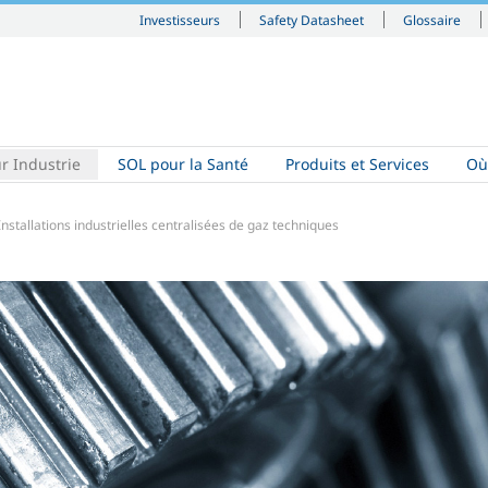
Investisseurs
Safety Datasheet
Glossaire
r Industrie
SOL pour la Santé
Produits et Services
Où
Installations industrielles centralisées de gaz techniques