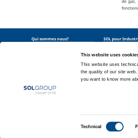
de gaz,
fonction
Qui sommes nous?
SOL pour Industr
Profil de la société
Industrie agroalim
This website uses cookie
Éthique et valeurs
Production des m
Durabilité
Fabrication des m
This website uses technical
Sécurité, environnement et
Chimie & Pharma
the quality of our site web
qualité
you want to know more abou
Pétrole & Gaz
Energie & Enviro
Gaz Spéciaux
GNL - Gaz Naturel 
Consent
Technical
F
Selection