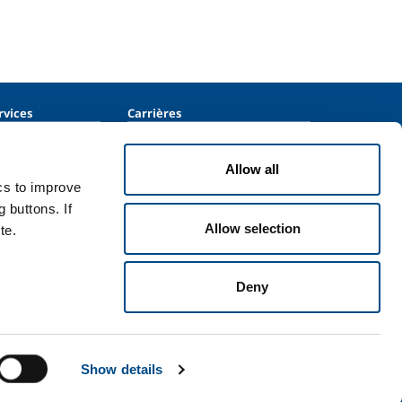
rvices
Carrières
vices pour
Carrieres
Nos opportunités
Allow all
vices pour la santé
Nous rejoindre
ics to improve
 buttons. If
Allow selection
te.
Deny
 générales
Mentions légales
Plan du site
Accessibilité
Show details