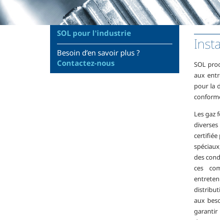
SOL pour l'industrie
Inst
Besoin d’en savoir plus ?
Contactez-nous
SOL prod
aux entr
pour la d
conform
Les gaz f
diverse
certifiée
spéciaux
des cond
ces com
entrete
distribu
aux beso
garantir 