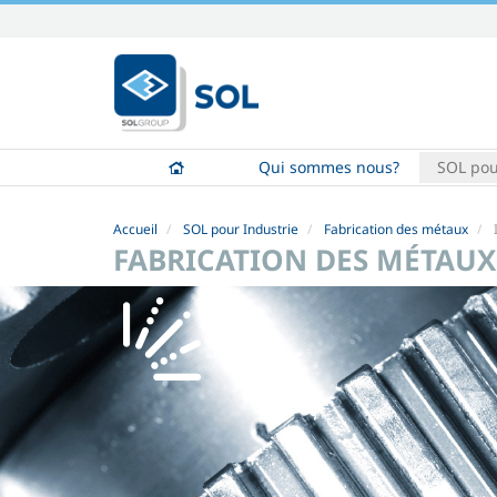
Aller
au
contenu.
|
Aller
à
Qui sommes nous?
SOL pou
la
navigation
Accueil
SOL pour Industrie
Fabrication des métaux
FABRICATION DES MÉTAUX