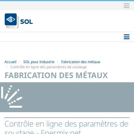
Aller
au
contenu.
|
Aller
à
la
navigation
Accueil
SOL pour Industrie
Fabrication des métaux
Contrôle en ligne des paramètres de soudage
FABRICATION DES MÉTAUX
Contrôle en ligne des paramètres de
soudage
- Enermix.net