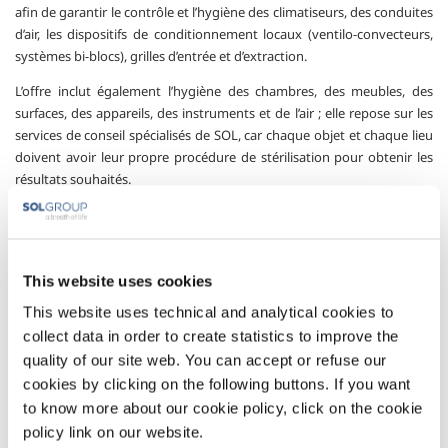
afin de garantir le contrôle et l’hygiène des climatiseurs, des conduites
d’air, les dispositifs de conditionnement locaux (ventilo-convecteurs,
systèmes bi-blocs), grilles d’entrée et d’extraction.
L’offre inclut également l’hygiène des chambres, des meubles, des
surfaces, des appareils, des instruments et de l’air ; elle repose sur les
services de conseil spécialisés de SOL, car chaque objet et chaque lieu
doivent avoir leur propre procédure de stérilisation pour obtenir les
résultats souhaités.
Des instruments de contrôle visent à démontrer de façon
incontestable l’efficacité des procédures d’assainissement adoptées et
identifier tout besoin de modification.
This website uses cookies
Un seul service pour d’innombrables solutions, qui assurent à chaque
This website uses technical and analytical cookies to
objet ou lieu le niveau d’hygiène nécessaire, garantissant ainsi la
collect data in order to create statistics to improve the
protection du patient et de tous les personnels.
quality of our site web. You can accept or refuse our
Secteurs d'application
cookies by clicking on the following buttons. If you want
to know more about our cookie policy, click on the cookie
Les Services techniques
policy link on our website.