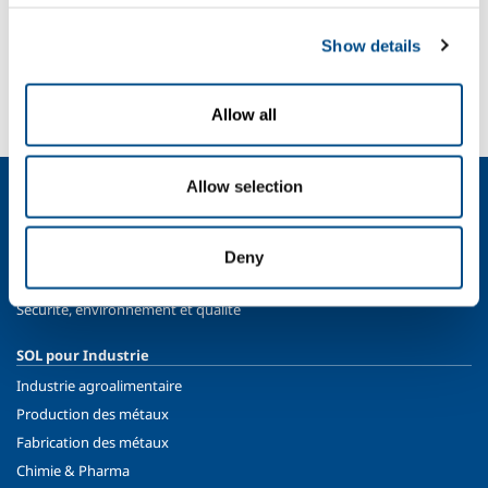
SOL pour l'industrie
Show details
Besoin d’en savoir plus ?
Contactez-nous
Allow all
Allow selection
Qui sommes nous?
Profil de la société
Éthique et valeurs
Deny
Durabilité
Sécurité, environnement et qualité
SOL pour Industrie
Industrie agroalimentaire
Production des métaux
Fabrication des métaux
Chimie & Pharma