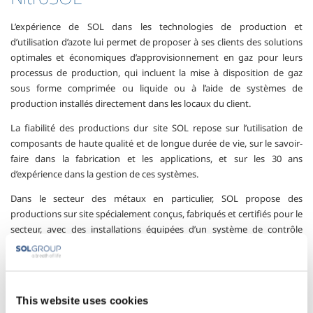
L’expérience de SOL dans les technologies de production et
d’utilisation d’azote lui permet de proposer à ses clients des solutions
optimales et économiques d’approvisionnement en gaz pour leurs
processus de production, qui incluent la mise à disposition de gaz
sous forme comprimée ou liquide ou à l’aide de systèmes de
production installés directement dans les locaux du client.
La fiabilité des productions dur site SOL repose sur l’utilisation de
composants de haute qualité et de longue durée de vie, sur le savoir-
faire dans la fabrication et les applications, et sur les 30 ans
d’expérience dans la gestion de ces systèmes.
Dans le secteur des métaux en particulier, SOL propose des
productions sur site spécialement conçus, fabriqués et certifiés pour le
secteur, avec des installations équipées d’un système de contrôle
continu de la qualité d’azote conforme aux exigences des clients.
Les installations de la gamme NitroSOL utilisent en fonction des
besoins des clients, soit des technologies d’adsorption par inversion
de pression (PSA), soit des technologies avec des membranes
This website uses cookies