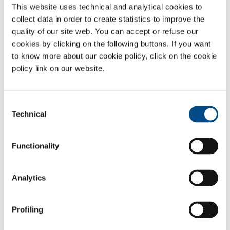
polymères, soit des technologies de distillations fractionnées avec des
This website uses technical and analytical cookies to
colonnes cryogéniques, toutes fournies sur des SKID de façon à
collect data in order to create statistics to improve the
minimiser les opérations de mise en place ; elles disposent de
quality of our site web. You can accept or refuse our
capacités de production adaptables aux différents besoins des clients,
cookies by clicking on the following buttons. If you want
avec une pureté de production qui peut atteindre une teneur en azote
to know more about our cookie policy, click on the cookie
de 99,999 % et une gamme de capacités de quelques dizaines de litres
policy link on our website.
par minute à plus de 1 000 m³/h.
Gaz
Consent
Azote
- N
Technical
2
Selection
Secteurs d'application
Functionality
Production d’énergie
Matières premières et stockage du produit fini
Extraction
Analytics
Offshore
Composants des installations et équipement
Profiling
Raffinage du pétrole