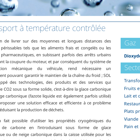
sport à température contrôlée
Gaz
in de livrer sur des moyennes et longues distances des
 périssables tels que les aliments frais et congelés ou les
 pharmaceutiques, en subissant parfois des arrêts urbains
Dioxyd
ant la coupure du moteur, et par conséquent du système de
Secte
ration mécanique du véhicule, rend nécessaire un
nt pouvant garantir le maintien de la chaîne du froid ; SOL
Transfo
ppé des technologies, des produits et des services qui
Fruits 
 le CO2 sous sa forme solide, c’est-à-dire la glace carbonique
Lait et 
ge carbonique (l’azote liquide est également parfois utilisé)
proposer une solution efficace et efficiente à ce problème
Restaur
réduisant la production de déchets.
Plats p
Viande e
n fait possible d’utiliser les propriétés cryogéniques du
Pain et
 de carbone en l’introduisant sous forme de glace
ue ou de neige carbonique dans la caisse utilisée pour les