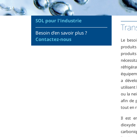
SOL pour l'industrie
Tran
Besoin d’en savoir plus ?
Contactez-nous
Le beso
produits
produits
nécessit
réfrigé
équipeme
a dévelo
utilisent
ou la nei
afin de 
tout en 
Il est e
dioxyde
carboniq