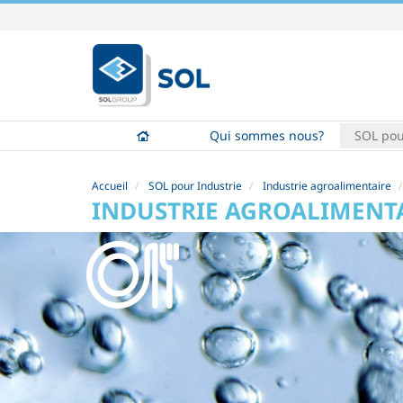
Aller
au
contenu.
|
Aller
à
Qui sommes nous?
SOL pou
la
navigation
Accueil
SOL pour Industrie
Industrie agroalimentaire
INDUSTRIE AGROALIMENT