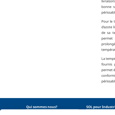
livraiso
bonne s
périssabl
Pour le t
d’azote l
de sa te
permet 
prolongé
températ
La tempé
fournis 
permet ég
conform
périssabl
Qui sommes nous?
SOL pour Industr
Profil de la société
Industrie agroalim