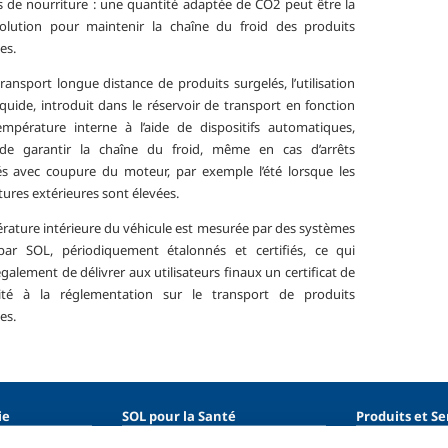
ns de nourriture : une quantité adaptée de CO2 peut être la
olution pour maintenir la chaîne du froid des produits
es.
ransport longue distance de produits surgelés, l’utilisation
iquide, introduit dans le réservoir de transport en fonction
mpérature interne à l’aide de dispositifs automatiques,
de garantir la chaîne du froid, même en cas d’arrêts
s avec coupure du moteur, par exemple l’été lorsque les
ures extérieures sont élevées.
rature intérieure du véhicule est mesurée par des systèmes
par SOL, périodiquement étalonnés et certifiés, ce qui
alement de délivrer aux utilisateurs finaux un certificat de
ité à la réglementation sur le transport de produits
es.
ie
SOL pour la Santé
Produits et Se
entaire
Introduction
Produits et ser