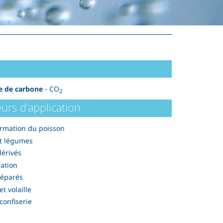
e de carbone
- CO
2
urs d'application
rmation du poisson
et légumes
dérivés
ation
réparés
t volaille
 confiserie