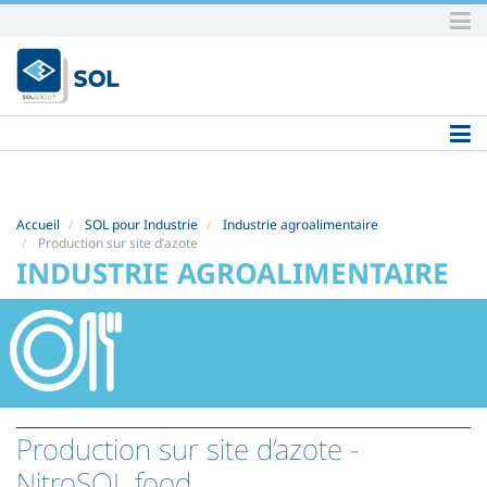
Aller
au
contenu.
|
Aller
à
la
navigation
Accueil
SOL pour Industrie
Industrie agroalimentaire
Production sur site d’azote
INDUSTRIE AGROALIMENTAIRE
Production sur site d’azote
-
NitroSOL food