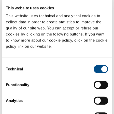
technologies cryogéniques ou à adsorption par inversion de pression
(PSA) ou à membrane polymère, selon les exigences du client, et sont
This website uses cookies
fournis sur skid pour faciliter l’installation ; leur capacité de production
This website uses technical and analytical cookies to
peut être adaptée aux différents besoins des clients, et le gaz produit
collect data in order to create statistics to improve the
peut atteindre une pureté de 99,999 % d’azote pur et avec une plage
quality of our site web. You can accept or refuse our
de capacités de quelques dizaines de litres par minute à plus de
cookies by clicking on the following buttons. If you want
1000 m³ par heure.
to know more about our cookie policy, click on the cookie
Gaz
policy link on our website.
Azote
- N
2
Secteurs d'application
Consent
Technical
Selection
Viande et volaille
Transformation du poisson
Functionality
Pain et confiserie
Restauration
Fruits et légumes
Analytics
Crème glacée
Boissons