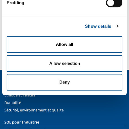
Profiling
Café, vin et huile
Lait et dérivés
Plats préparés
Show details
SOL pour l'industrie
Allow all
Besoin d’en savoir plus ?
Contactez-nous
Allow selection
Qui sommes nous?
Deny
Profil de la société
Éthique et valeurs
Durabilité
Sécurité, environnement et qualité
SOL pour Industrie