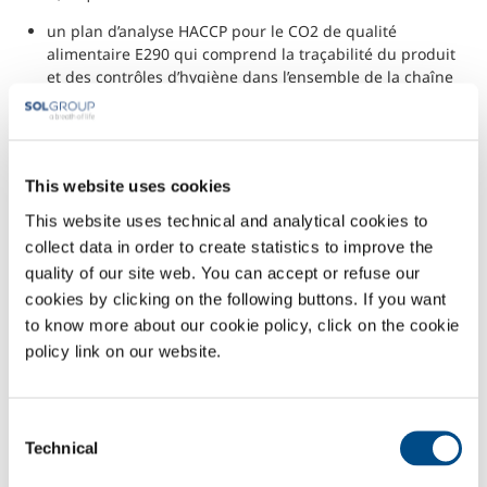
un plan d’analyse HACCP pour le CO2 de qualité
alimentaire E290 qui comprend la traçabilité du produit
et des contrôles d’hygiène dans l’ensemble de la chaîne
d’approvisionnement, de la production à la livraison,
Des rapports de test de lots et des certificats pour le CO2
de qualité alimentaire,
La qualification pour la norme ISBT pour l'industrie des
This website uses cookies
boissons avec des produits de qualité spécifiquement
This website uses technical and analytical cookies to
alimentaire (ingrédient CO2),
collect data in order to create statistics to improve the
La certification de qualité alimentaire pour l'équipement
de distribution de CO2 (mélangeur de gaz, collecteur,
quality of our site web. You can accept or refuse our
détendeur, tuyaux),
cookies by clicking on the following buttons. If you want
Une fiche de données de sécurité sur les dangers
to know more about our cookie policy, click on the cookie
potentiels et les meilleures pratiques de l’utilisation de
policy link on our website.
CO2.
Consent
Technical
Selection