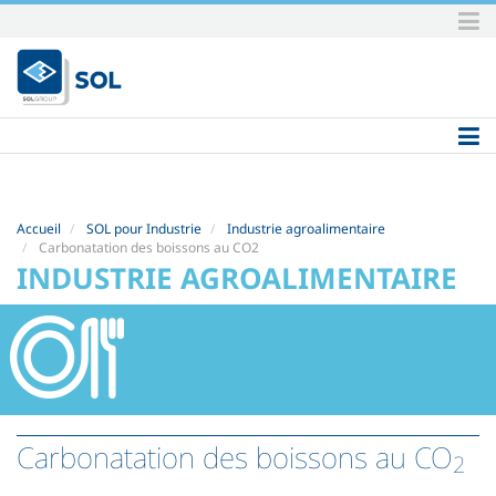
Aller
au
contenu.
|
Aller
à
la
navigation
Accueil
SOL pour Industrie
Industrie agroalimentaire
Carbonatation des boissons au CO2
INDUSTRIE AGROALIMENTAIRE
Carbonatation des boissons au CO
2