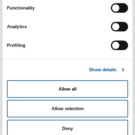
Functionality
Analytics
Profiling
Gaz
Show details
Dioxyde de carbone
- CO
2
Secteurs d'application
Allow all
Boissons
Restauration
Allow selection
SOL pour l'industrie
Deny