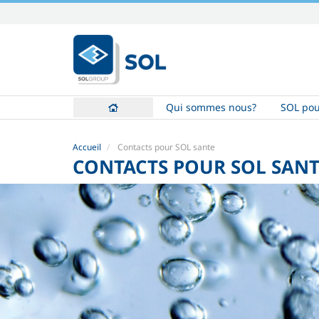
Aller
au
contenu.
|
Aller
à
Qui sommes nous?
SOL pou
la
navigation
Accueil
Contacts pour SOL sante
CONTACTS POUR SOL SAN