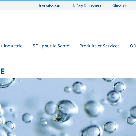
Investisseurs
Safety Datasheet
Glossaire
r Industrie
SOL pour la Santé
Produits et Services
Où
TE