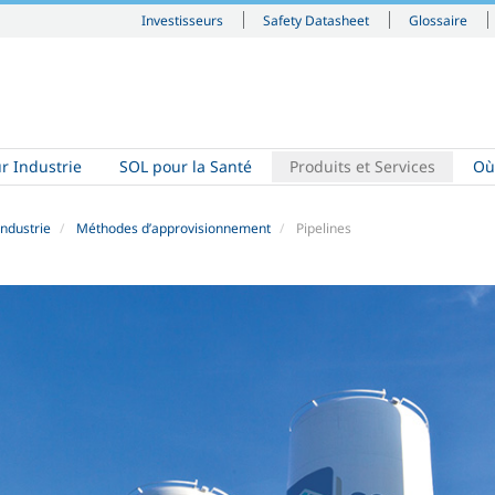
Investisseurs
Safety Datasheet
Glossaire
r Industrie
SOL pour la Santé
Produits et Services
Où
industrie
Méthodes d’approvisionnement
Pipelines