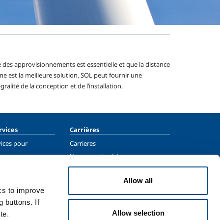
té des approvisionnements est essentielle et que la distance
ne est la meilleure solution. SOL peut fournir une
alité de la conception et de l’installation.
rvices
Carrières
vices pour
Carrieres
Nos opportunités
vices pour la santé
Nous rejoindre
Allow all
ics to improve
 buttons. If
Allow selection
te.