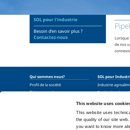
SOL pour l'industrie
Pipe
Besoin d’en savoir plus ?
Contactez-nous
Lorsque l
de nos us
connexion
Qui sommes nous?
SOL pour Industr
Profil de la société
Industrie agroalim
Éthique et valeurs
Production des m
Durabilité
Fabrication des m
This website uses cookie
Sécurité, environnement et
Chimie & Pharma
qualité
This website uses technical
Pétrole & Gaz
the quality of our site web
Energie & Enviro
you want to know more abou