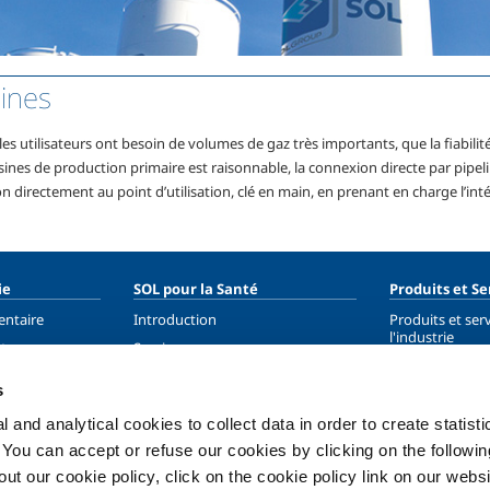
lines
es utilisateurs ont besoin de volumes de gaz très importants, que la fiabili
ines de production primaire est raisonnable, la connexion directe par pipeli
 directement au point d’utilisation, clé en main, en prenant en charge l’intégr
ie
SOL pour la Santé
Produits et Se
entaire
Introduction
Produits et ser
l'industrie
étaux
Services
Produits et ser
étaux
Systèmes de distribution des gaz
s
médicaux
Gaz médicaux
 and analytical cookies to collect data in order to create statist
. You can accept or refuse our cookies by clicking on the following
nnement
t our cookie policy, click on the cookie policy link on our websi