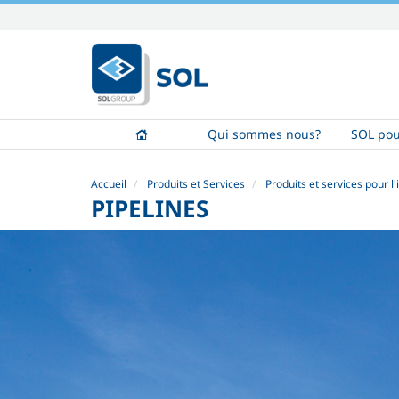
Aller
au
contenu.
|
Aller
à
Qui sommes nous?
SOL pou
la
navigation
Accueil
Produits et Services
Produits et services pour l'
PIPELINES