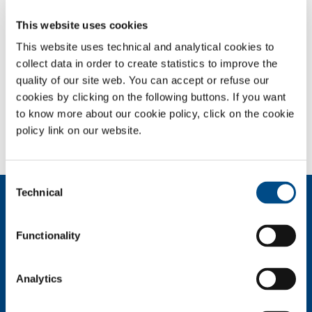
Technologies
This website uses cookies
This website uses technical and analytical cookies to
Secteurs d'application
collect data in order to create statistics to improve the
quality of our site web. You can accept or refuse our
cookies by clicking on the following buttons. If you want
SOL pour l'industrie
to know more about our cookie policy, click on the cookie
Besoin d’en savoir plus ?
policy link on our website.
Contactez-nous
Consent
Technical
Selection
Qui sommes nous?
Profil de la société
Functionality
Éthique et valeurs
Durabilité
Sécurité, environnement et qualité
Analytics
SOL pour Industrie