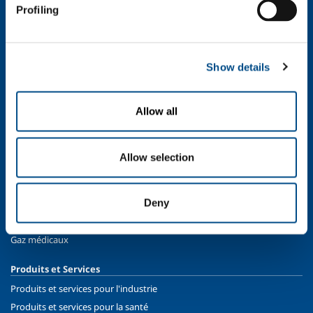
Industrie agroalimentaire
Profiling
Production des métaux
Fabrication des métaux
Chimie & Pharma
Show details
Pétrole & Gaz
Energie & Environnement
Allow all
Gaz Spéciaux
GNL - Gaz Naturel Liquéfié
Allow selection
SOL pour la Santé
Introduction
Deny
Services
Systèmes de distribution des gaz médicaux
Gaz médicaux
Produits et Services
Produits et services pour l'industrie
Produits et services pour la santé