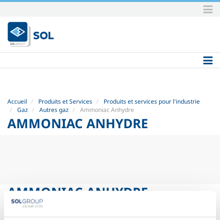
Aller
au
contenu.
|
Aller
à
la
navigation
Accueil
Produits et Services
Produits et services pour l'industrie
Gaz
Autres gaz
Ammoniac Anhydre
AMMONIAC ANHYDRE
AMMONIAC ANHYDRE
Fiches de données de sécurité