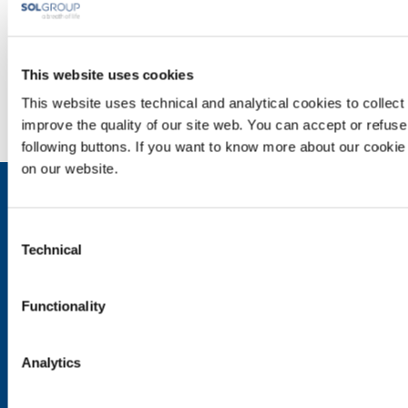
Secteurs d'application
SOL pour l'industrie
This website uses cookies
Besoin d’en savoir plus ?
This website uses technical and analytical cookies to collect d
Contactez-nous
improve the quality of our site web. You can accept or refuse
following buttons. If you want to know more about our cookie p
on our website.
Qui sommes nous?
Profil de la société
Consent
Éthique et valeurs
Technical
Selection
Durabilité
Sécurité, environnement et qualité
Functionality
SOL pour Industrie
Industrie agroalimentaire
Analytics
Production des métaux
Fabrication des métaux