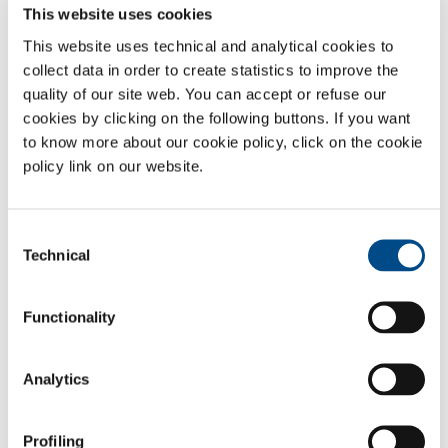
Mélanges de gaz oxygène — argon
A partir
This website uses cookies
de ppb à
99.5%
This website uses technical and analytical cookies to
collect data in order to create statistics to improve the
Mélanges standards multi composants
quality of our site web. You can accept or refuse our
cookies by clicking on the following buttons. If you want
Mélanges de gaz oxygène — argon — dioxyde
A partir
de carbone
de ppb à
to know more about our cookie policy, click on the cookie
99.5%
policy link on our website.
Mélanges de gaz oxygène — argon — hélium
Mélanges spéciaux
Consent
A partir
SOL peut fournir, sur demande, des mélanges
Technical
Selection
de ppb à
spéciaux contenant diverses quantités d’oxygène.
99.9999%
Demandez votre mélange personnalisé !
Functionality
Fiches de données de sécurité
Analytics
Technologies
Services
Profiling