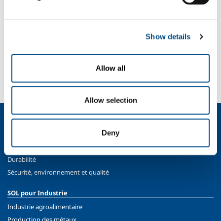
Secteurs d'application
Show details
SOL pour l'industrie
Allow all
Besoin d’en savoir plus ?
Contactez-nous
Allow selection
Qui sommes nous?
Deny
Profil de la société
Éthique et valeurs
Durabilité
Sécurité, environnement et qualité
SOL pour Industrie
Industrie agroalimentaire
Production des métaux