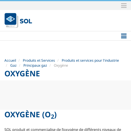
Aller
au
contenu.
|
Aller
à
la
navigation
Accueil
Produits et Services
Produits et services pour l'industrie
Gaz
Principaux gaz
Oxygène
OXYGÈNE
OXYGÈNE
(O
)
2
SOL produit et commercialise de l’oxygène de différents niveaux de